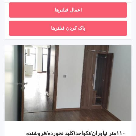
اعمال فیلترها
پاک کردن فیلترها
۱۱۰متر نیاوران/تکواحد/کلید نخورده/فروشنده